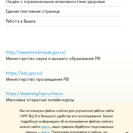
Людям с ограниченными возможностями здоровья
Единая платежная страница
Работа в Вышке
http://www.minobrnauki.gov.ru/
Министерство науки и высшего образования РФ
https://edu.gov.ru/
Министерство просвещения РФ
https://elearning.hse.ru/mooc
Массовые открытые онлайн-курсы
Мы используем файлы cookies для улучшения работы сайта
НИУ ВШЭ и большего удобства его использования. Более
подробную информацию об использовании файлов cookies
© НИУ ВШЭ 1993–2026
Адреса и контакты
можно найти
здесь
, наши правила обработки персональных
Условия использования материалов
данных –
здесь
. Продолжая пользоваться сайтом, вы