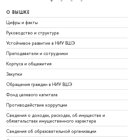
О ВЫШКЕ
О
Цифры и факты
Ли
Руководство и структура
До
Устойчивое развитие в НИУ ВШЭ
Ол
Преподаватели и сотрудники
Пр
Корпуса и общежития
Вы
Закупки
Пр
Обращения граждан в НИУ ВШЭ
Ас
Фонд целевого капитала
До
Противодействие коррупции
Це
Сведения о доходах, расходах, об имуществе и
Би
обязательствах имущественного характера
Об
Сведения об образовательной организации
Об