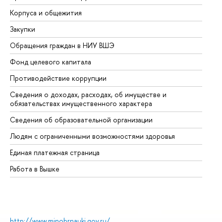
Корпуса и общежития
Вы
Закупки
Пр
Обращения граждан в НИУ ВШЭ
Ас
Фонд целевого капитала
До
Противодействие коррупции
Це
Сведения о доходах, расходах, об имуществе и
Би
обязательствах имущественного характера
Об
Сведения об образовательной организации
Об
Людям с ограниченными возможностями здоровья
Единая платежная страница
Работа в Вышке
http://www.minobrnauki.gov.ru/