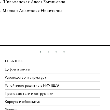
Шильманская Алеся Евгеньевна
Моспан Анастасия Никитична
О ВЫШКЕ
О
Цифры и факты
Ли
Руководство и структура
До
Устойчивое развитие в НИУ ВШЭ
Ол
Преподаватели и сотрудники
Пр
Корпуса и общежития
Вы
Закупки
Пр