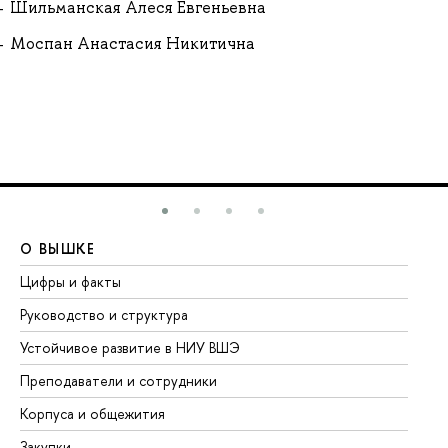
Шильманская Алеся Евгеньевна
Моспан Анастасия Никитична
О ВЫШКЕ
О
Цифры и факты
Ли
Руководство и структура
До
Устойчивое развитие в НИУ ВШЭ
Ол
Преподаватели и сотрудники
Пр
Корпуса и общежития
Вы
Закупки
Пр