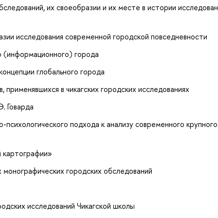
следований, их своеобразии и их месте в истории исследова
азии исследования современной городской повседневности
о (информационного) города
концепции глобального города
 применявшихся в чикагских городских исследованиях
. Говарда
-психологического подхода к анализу современного крупного
й картографии»
 монографических городских обследований
родских исследований Чикагской школы