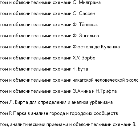
том и объяснительными схемами С. Милграма
том и объяснительными схемами С. Сассен
том и объяснительными схемами Ф. Тённиса.
том и объяснительными схемами Ф. Энгельса
атом и объяснительными схемами Фюстеля де Куланжа
том и объяснительными схемами Х.У. Зорбо
том и объяснительными схемами Ч. Бута
том и объяснительными схемами чикагской человеческой экол
том и объяснительными схемами Э.Амина и Н.Трифта
ом Л. Вирта для определения и анализа урбанизма
ом Р. Парка в анализе города и городских сообществ
том, аналитическими приемами и объяснительными схемами В.