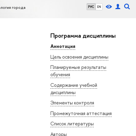
ология города
РУС
EN
Программа дисциплины
Аннотация
Цель освоения дисциплины
Планируемые результаты
обучения
Содержание учебной
дисциплины
Элементы контроля
Промежуточная аттестация
Список литературы
Авторы