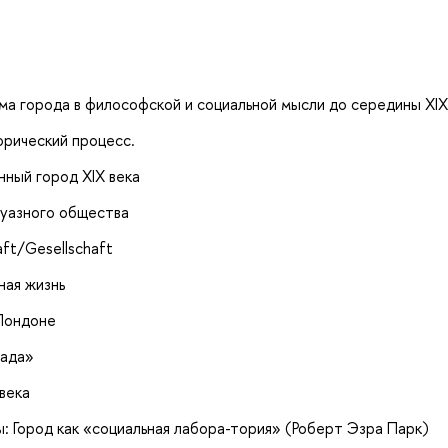
 города в философской и социальной мысли до середины XIX 
орический процесс.
ный город XIX века
жуазного общества
ft/Gesellschaft
ная жизнь
 Лондоне
сада»
 века
ы: Город как «социальная лабора-тория» (Роберт Эзра Парк)