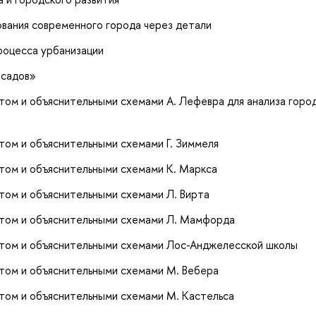
ования современного города через детали
роцесса урбанизации
-садов»
том и объяснительными схемами А. Лефевра для анализа горо
том и объяснительными схемами Г. Зиммеля
том и объяснительными схемами К. Маркса
том и объяснительными схемами Л. Вирта
атом и объяснительными схемами Л. Мамфорда
атом и объяснительными схемами Лос-Анджелесской школы
том и объяснительными схемами М. Вебера
том и объяснительными схемами М. Кастельса