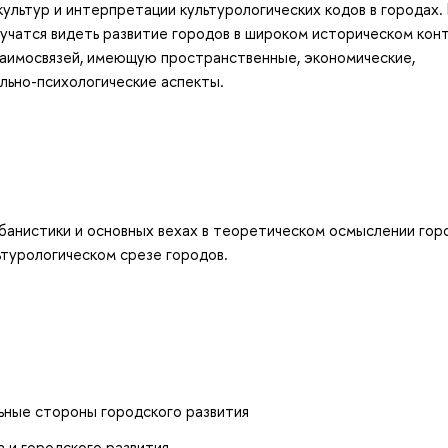
ультур и интерпретации культурологических кодов в городах. 
учатся видеть развитие городов в широком историческом кон
заимосвязей, имеющую пространственные, экономические,
ально-психологические аспекты.
банистики и основных вехах в теоретическом осмыслении гор
ьтурологическом срезе городов.
ьные стороны городского развития
 и городского развития