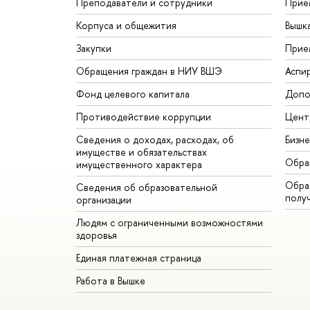
Преподаватели и сотрудники
Прие
Корпуса и общежития
Вышк
Закупки
Прие
Обращения граждан в НИУ ВШЭ
Аспи
Фонд целевого капитала
Допо
Противодействие коррупции
Цент
Сведения о доходах, расходах, об
Бизн
имуществе и обязательствах
Обра
имущественного характера
Обрат
Сведения об образовательной
полу
организации
Людям с ограниченными возможностями
здоровья
Единая платежная страница
Работа в Вышке