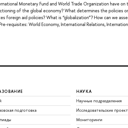
International Monetary Fund and World Trade Organization have on 
tioning of the global economy? What determines the policies or
 foreign aid policies? What is “globalization”? How can we asses
re-requisites: World Economy, International Relations, Internation
АЗОВАНИЕ
НАУКА
й
Научные подразделения
зовская подготовка
Исследовательские проек
пиады
Мониторинги