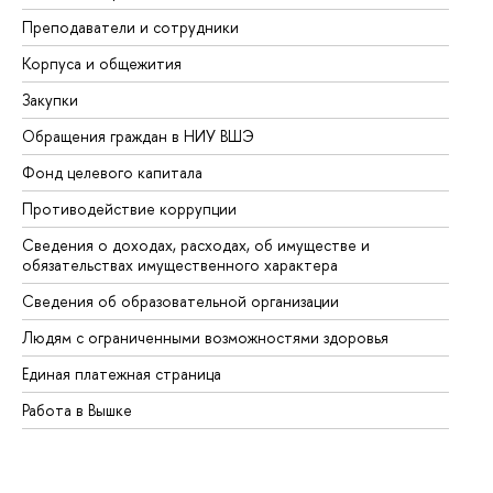
Преподаватели и сотрудники
Пр
Корпуса и общежития
Вы
Закупки
Пр
Обращения граждан в НИУ ВШЭ
Ас
Фонд целевого капитала
До
Противодействие коррупции
Це
Сведения о доходах, расходах, об имуществе и
Би
обязательствах имущественного характера
Об
Сведения об образовательной организации
Об
Людям с ограниченными возможностями здоровья
Единая платежная страница
Работа в Вышке