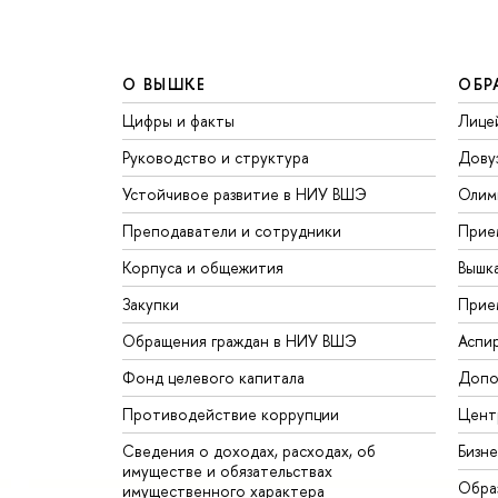
О ВЫШКЕ
ОБР
Цифры и факты
Лице
Руководство и структура
Дову
Устойчивое развитие в НИУ ВШЭ
Олим
Преподаватели и сотрудники
Прие
Корпуса и общежития
Вышк
Закупки
Прие
Обращения граждан в НИУ ВШЭ
Аспи
Фонд целевого капитала
Допо
Противодействие коррупции
Цент
Сведения о доходах, расходах, об
Бизн
имуществе и обязательствах
Обра
имущественного характера