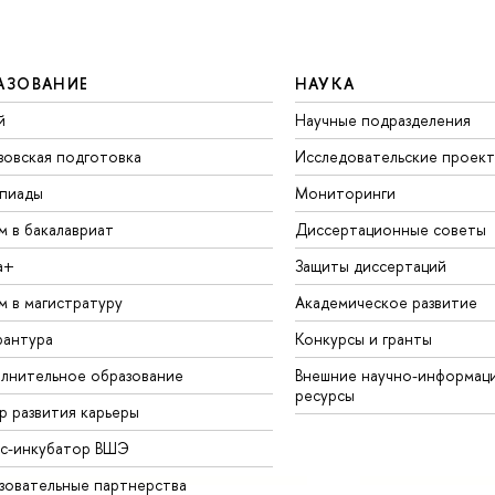
АЗОВАНИЕ
НАУКА
й
Научные подразделения
зовская подготовка
Исследовательские проек
пиады
Мониторинги
м в бакалавриат
Диссертационные советы
а+
Защиты диссертаций
м в магистратуру
Академическое развитие
рантура
Конкурсы и гранты
лнительное образование
Внешние научно-информац
ресурсы
р развития карьеры
ес-инкубатор ВШЭ
зовательные партнерства