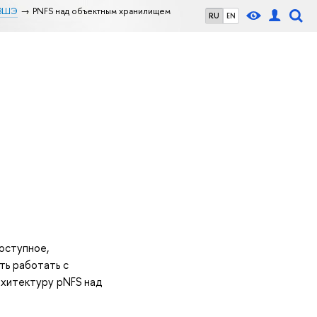
 ВШЭ
PNFS над объектным хранилищем
RU
EN
оступное,
ть работать с
рхитектуру pNFS над