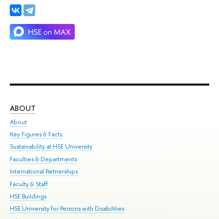
ABOUT
ST
About
Adm
Key Figures & Facts
Pr
Sustainability at HSE University
Un
Faculties & Departments
Gr
International Partnerships
Ex
Faculty & Staff
Su
HSE Buildings
Sem
HSE University for Persons with Disabilities
Bus