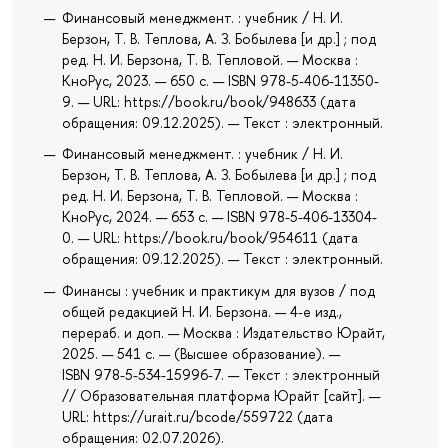
Финансовый менеджмент. : учебник / Н. И.
Берзон, Т. В. Теплова, А. З. Бобылева [и др.] ; под
ред. Н. И. Берзона, Т. В. Тепловой. — Москва :
КноРус, 2023. — 650 с. — ISBN 978-5-406-11350-
9. — URL: https://book.ru/book/948633 (дата
обращения: 09.12.2025). — Текст : электронный.
Финансовый менеджмент. : учебник / Н. И.
Берзон, Т. В. Теплова, А. З. Бобылева [и др.] ; под
ред. Н. И. Берзона, Т. В. Тепловой. — Москва :
КноРус, 2024. — 653 с. — ISBN 978-5-406-13304-
0. — URL: https://book.ru/book/954611 (дата
обращения: 09.12.2025). — Текст : электронный.
Финансы : учебник и практикум для вузов / под
общей редакцией Н. И. Берзона. — 4-е изд.,
перераб. и доп. — Москва : Издательство Юрайт,
2025. — 541 с. — (Высшее образование). —
ISBN 978-5-534-15996-7. — Текст : электронный
// Образовательная платформа Юрайт [сайт]. —
URL: https://urait.ru/bcode/559722 (дата
обращения: 02.07.2026).