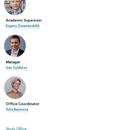
Academic Supervisor
Evgeny Zaramenskikh
Manager
Ivan Soldatov
Office Coordinator
Yulia Baranova
Study Office