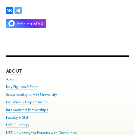
ABOUT
ST
About
Adm
Key Figures & Facts
Pr
Sustainability at HSE University
Un
Faculties & Departments
Gr
International Partnerships
Ex
Faculty & Staff
Su
HSE Buildings
Sem
HSE University for Persons with Disabilities
Bus