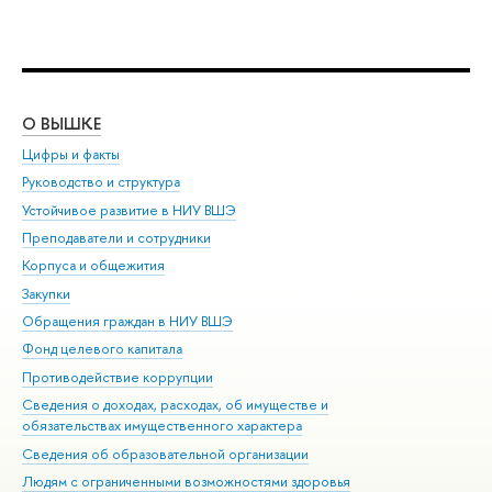
О ВЫШКЕ
ОБ
Цифры и факты
Ли
Руководство и структура
Дов
Устойчивое развитие в НИУ ВШЭ
Ол
Преподаватели и сотрудники
При
Корпуса и общежития
Вы
Закупки
При
Обращения граждан в НИУ ВШЭ
Ас
Фонд целевого капитала
До
Противодействие коррупции
Цен
Сведения о доходах, расходах, об имуществе и
Би
обязательствах имущественного характера
Об
Сведения об образовательной организации
Обр
Людям с ограниченными возможностями здоровья