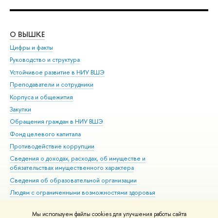
О ВЫШКЕ
ОБ
Цифры и факты
Ли
Руководство и структура
Дов
Устойчивое развитие в НИУ ВШЭ
Ол
Преподаватели и сотрудники
При
Корпуса и общежития
Вы
Закупки
При
Обращения граждан в НИУ ВШЭ
Ас
Фонд целевого капитала
До
Противодействие коррупции
Цен
Сведения о доходах, расходах, об имуществе и
Би
обязательствах имущественного характера
Об
Сведения об образовательной организации
Обр
Людям с ограниченными возможностями здоровья
Единая платежная страница
Мы используем файлы cookies для улучшения работы сайта
Работа в Вышке