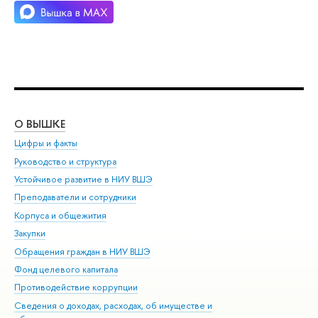
О ВЫШКЕ
ОБ
Цифры и факты
Ли
Руководство и структура
Дов
Устойчивое развитие в НИУ ВШЭ
Ол
Преподаватели и сотрудники
При
Корпуса и общежития
Вы
Закупки
При
Обращения граждан в НИУ ВШЭ
Ас
Фонд целевого капитала
До
Противодействие коррупции
Цен
Сведения о доходах, расходах, об имуществе и
Би