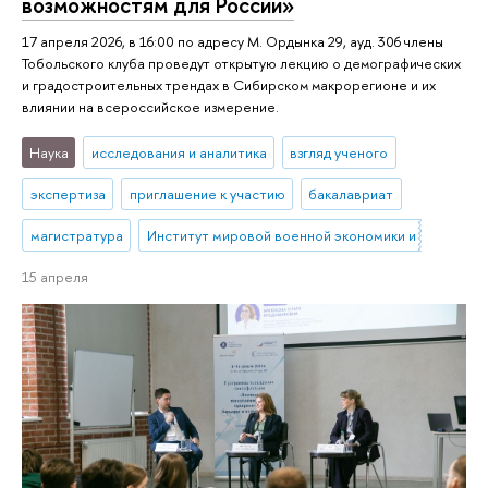
возможностям для России»
17 апреля 2026, в 16:00 по адресу М. Ордынка 29, ауд. 306 члены
Тобольского клуба проведут открытую лекцию о демографических
и градостроительных трендах в Сибирском макрорегионе и их
влиянии на всероссийское измерение.
Наука
исследования и аналитика
взгляд ученого
экспертиза
приглашение к участию
бакалавриат
магистратура
Институт мировой военной экономики и стратегии
15 апреля