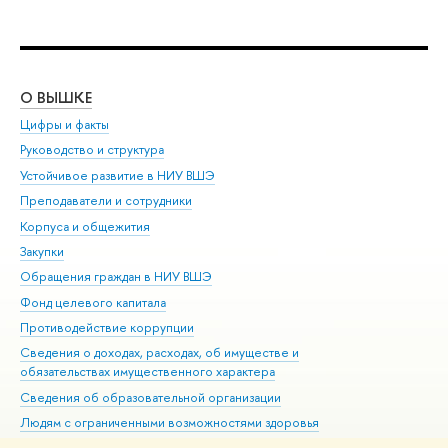
О ВЫШКЕ
ОБ
Цифры и факты
Ли
Руководство и структура
Дов
Устойчивое развитие в НИУ ВШЭ
Ол
Преподаватели и сотрудники
При
Корпуса и общежития
Вы
Закупки
При
Обращения граждан в НИУ ВШЭ
Ас
Фонд целевого капитала
До
Противодействие коррупции
Цен
Сведения о доходах, расходах, об имуществе и
Би
обязательствах имущественного характера
Об
Сведения об образовательной организации
Обр
Людям с ограниченными возможностями здоровья