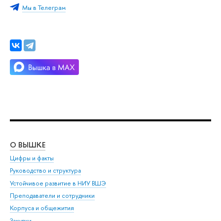
Мы в Телеграм
О ВЫШКЕ
ОБ
Цифры и факты
Ли
Руководство и структура
Дов
Устойчивое развитие в НИУ ВШЭ
Ол
Преподаватели и сотрудники
При
Корпуса и общежития
Вы
Закупки
При