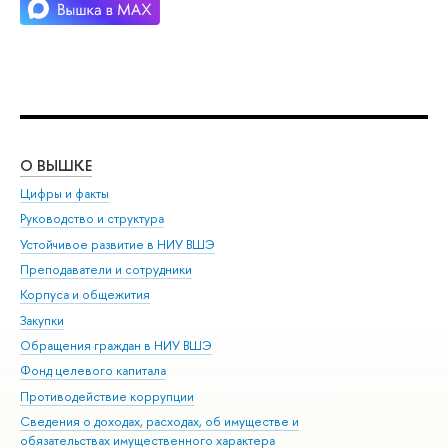
О ВЫШКЕ
ОБ
Цифры и факты
Ли
Руководство и структура
Дов
Устойчивое развитие в НИУ ВШЭ
Ол
Преподаватели и сотрудники
При
Корпуса и общежития
Вы
Закупки
При
Обращения граждан в НИУ ВШЭ
Ас
Фонд целевого капитала
До
Противодействие коррупции
Цен
Сведения о доходах, расходах, об имуществе и
Би
обязательствах имущественного характера
Об