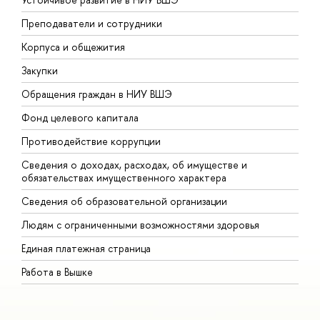
Преподаватели и сотрудники
П
Корпуса и общежития
В
Закупки
П
Обращения граждан в НИУ ВШЭ
А
Фонд целевого капитала
Д
Противодействие коррупции
Ц
Сведения о доходах, расходах, об имуществе и
Б
обязательствах имущественного характера
О
Сведения об образовательной организации
О
Людям с ограниченными возможностями здоровья
Единая платежная страница
Работа в Вышке