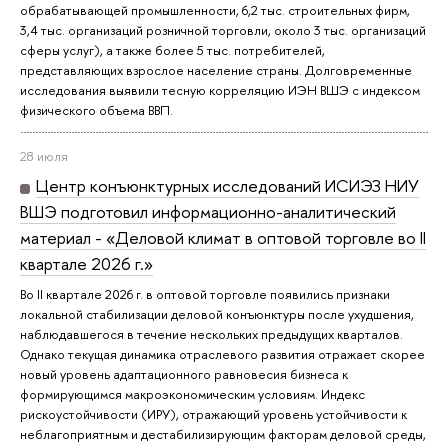
обрабатывающей промышленности, 6,2 тыс. строительных фирм,
3,4 тыс. организаций розничной торговли, около 3 тыс. организаций
сферы услуг), а также более 5 тыс. потребителей,
представляющих взрослое население страны. Долговременные
исследования выявили тесную корреляцию ИЭН ВШЭ с индексом
физического объема ВВП.
28 июля
Центр конъюнктурных исследований ИСИЭЗ НИУ
ВШЭ подготовил информационно-аналитический
материал - «Деловой климат в оптовой торговле во II
квартале 2026 г.»
Во II квартале 2026 г. в оптовой торговле появились признаки
локальной стабилизации деловой конъюнктуры после ухудшения,
наблюдавшегося в течение нескольких предыдущих кварталов.
Однако текущая динамика отраслевого развития отражает скорее
новый уровень адаптационного равновесия бизнеса к
формирующимся макроэкономическим условиям. Индекс
рискоустойчивости (ИРУ), отражающий уровень устойчивости к
неблагоприятным и дестабилизирующим факторам деловой среды,