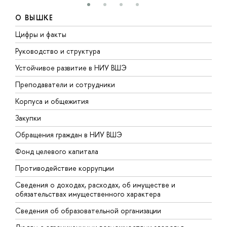
О ВЫШКЕ
Цифры и факты
Л
Руководство и структура
Д
Устойчивое развитие в НИУ ВШЭ
О
Преподаватели и сотрудники
П
Корпуса и общежития
В
Закупки
П
Обращения граждан в НИУ ВШЭ
А
Фонд целевого капитала
Д
Противодействие коррупции
Ц
Сведения о доходах, расходах, об имуществе и
Б
обязательствах имущественного характера
О
Сведения об образовательной организации
О