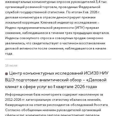
ежеквартальных конъюнктурных опросов руководителей 3,4 тыс.
организаций розничной торговли, проводимых Федеральной
службой государственной статистики. По итогам II кв. 2026 г.
деловая конъюнктура в отрасли демонстрирует признаки
локальной коррекции. Ключевой индикатор исследования –
Индекс предпринимательской уверенности (ИПУ) прервал
снижение, наблюдавшееся в течение трех предыдущих кварталов.
Индексы совокупного спроса и совокупных продаж синхронно
увеличились, что свидетельствует о частичном восстановлении
деловой активности после снижения, наблюдавшегося в начале
года.
16 июля
Центр конъюнктурных исследований ИСИЭЗ НИУ
ВШЭ подготовил аналитический обзор – «Деловой
климат в сфере услуг во II квартале 2026 года»
Информационная база мониторинга содержит накопленную за
2012-2026 гг. категориальную статистику «балансов мнений»,
базирующуюся на ответах респондентов обследований Росстата.
Согласно обобщенным мнениям руководителей организаций
сферы услуг, конъюнктура сектора демонстрирует перелом