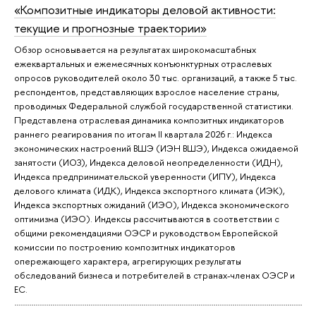
«Композитные индикаторы деловой активности:
текущие и прогнозные траектории»
Обзор основывается на результатах широкомасштабных
ежеквартальных и ежемесячных конъюнктурных отраслевых
опросов руководителей около 30 тыс. организаций, а также 5 тыс.
респондентов, представляющих взрослое население страны,
проводимых Федеральной службой государственной статистики.
Представлена отраслевая динамика композитных индикаторов
раннего реагирования по итогам II квартала 2026 г.: Индекса
экономических настроений ВШЭ (ИЭН ВШЭ), Индекса ожидаемой
занятости (ИОЗ), Индекса деловой неопределенности (ИДН),
Индекса предпринимательской уверенности (ИПУ), Индекса
делового климата (ИДК), Индекса экспортного климата (ИЭК),
Индекса экспортных ожиданий (ИЭО), Индекса экономического
оптимизма (ИЭО). Индексы рассчитываются в соответствии с
общими рекомендациями ОЭСР и руководством Европейской
комиссии по построению композитных индикаторов
опережающего характера, агрегирующих результаты
обследований бизнеса и потребителей в странах-членах ОЭСР и
ЕС.