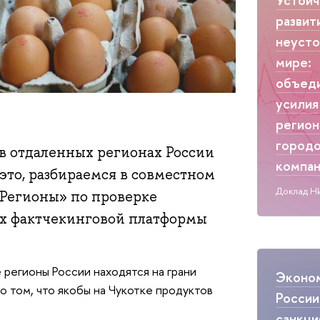
развит
неуст
мире:
объед
усилия
регион
городо
 в отдаленных регионах России
компа
 это, разбираемся в совместном
Доклад Н
Регионы» по проверке
ах фактчекинговой платформы
е регионы России находятся на грани
Эконо
о том, что якобы на Чукотке продуктов
России
санкци