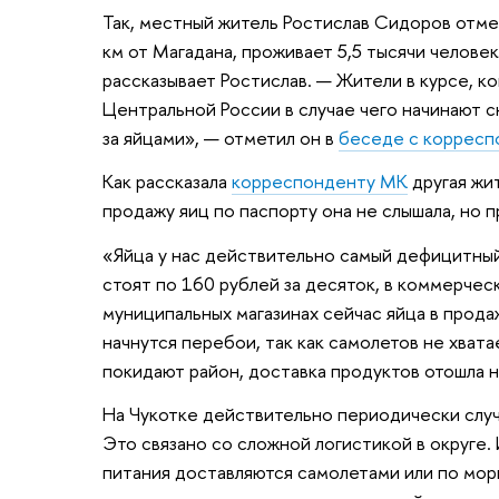
Так, местный житель Ростислав Сидоров отме
км от Магадана, проживает 5,5 тысячи челове
рассказывает Ростислав. — Жители в курсе, ко
Центральной России в случае чего начинают ск
за яйцами», — отметил он в
беседе с корресп
Как рассказала
корреспонденту МК
другая жи
продажу яиц по паспорту она не слышала, но 
«Яйца у нас действительно самый дефицитный
стоят по 160 рублей за десяток, в коммерчес
муниципальных магазинах сейчас яйца в прода
начнутся перебои, так как самолетов не хвата
покидают район, доставка продуктов отошла на
На Чукотке действительно периодически случ
Это связано со сложной логистикой в округе.
питания доставляются самолетами или по мор