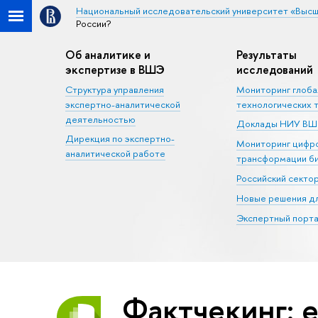
Национальный исследовательский университет «Высш
России?
Об аналитике и
Результаты
экспертизе в ВШЭ
исследований
Структура управления
Мониторинг глоб
экспертно-аналитической
технологических 
деятельностью
Доклады НИУ В
Дирекция по экспертно-
Мониторинг цифр
аналитической работе
трансформации б
Российский секто
Новые решения дл
Экспертный порта
Фактчекинг: 