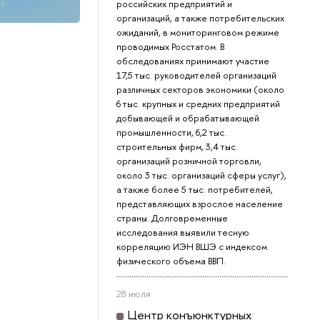
российских предприятий и
организаций, а также потребительских
ожиданий, в мониторинговом режиме
проводимых Росстатом. В
обследованиях принимают участие
17,5 тыс. руководителей организаций
различных секторов экономики (около
6 тыс. крупных и средних предприятий
добывающей и обрабатывающей
промышленности, 6,2 тыс.
строительных фирм, 3,4 тыс.
организаций розничной торговли,
около 3 тыс. организаций сферы услуг),
а также более 5 тыс. потребителей,
представляющих взрослое население
страны. Долговременные
исследования выявили тесную
корреляцию ИЭН ВШЭ с индексом
физического объема ВВП.
28 июля
Центр конъюнктурных