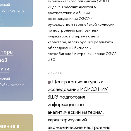
экономического оптимизма (ИЭО).
ческий
Индексы рассчитываются в
Публикуется с
соответствии с общими
рекомендациями ОЭСР и
руководством Европейской комиссии
по построению композитных
индикаторов опережающего
характера, агрегирующих результаты
обследований бизнеса и
аторы
потребителей в странах-членах ОЭСР
вой
и ЕС.
мики
29 июля
ческий
Центр конъюнктурных
Публикуется с
исследований ИСИЭЗ НИУ
ВШЭ подготовил
информационно-
аналитический материал,
характеризующий
вание в
экономические настроения