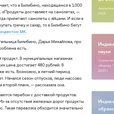
чает, что в Билибино, находящемся в 1000
Аналитиче
к. «Продукты доставляют на самолетах, —
2023
гда прилетают самолеты с яйцами. И если в
упать гречку и сахар, то в Билибино бегут
ондентом МК.
тельница Билибино, Дарья Михайлова, про
Индик
проблема есть.
науки
 продукт. В муниципальных магазинах
Статисти
ких цена достигает 480 рублей. В
сборник. 
2007 г.
же есть. Возможно, в летний период
ет. Начался сезон отпусков, люди массово
 второй план», — рассказала она.
аются перебои с доставкой продуктов.
Индик
 Из-за отсутствия железных дорог продукты
ю. Такая перевозка обходится значительно
образо