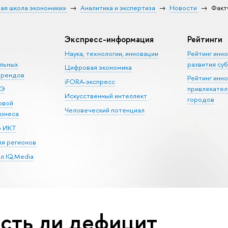
ая школа экономики»
Аналитика и экспертиза
Новости
Факт
Экспресс-информация
Рейтинги
Наука, технологии, инновации
Рейтинг инн
альных
развития су
Цифровая экономика
трендов
Рейтинг инн
iFORA-экспресс
ШЭ
привлекател
Искусственный интеллект
городов
овой
Человеческий потенциал
изнеса
р ИКТ
я регионов
л IQ.Media
есть ли дефицит