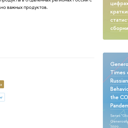
цифрах
но важных продуктов.
кратки
статис
сборн
Generos
Times o
Russia
ка
Behavio
the CO
нг
Pandem
Series "Gl
Generosity
2022