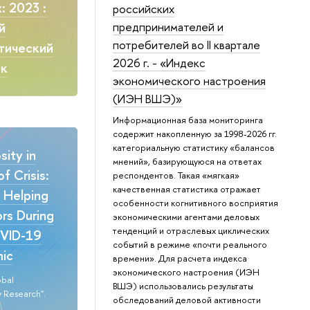
: 2023 :
российских
предпринимателей и
й
потребителей во II квартале
тический
2026 г. - «Индекс
ик
экономического настроения
(ИЭН ВШЭ)»
Информационная база мониторинга
содержит накопленную за 1998-2026 гг.
категориальную статистику «балансов
ity in
мнений», базирующуюся на ответах
f Crisis:
респондентов. Такая «мягкая»
качественная статистика отражает
n Helping
особенности когнитивного восприятия
rs During
экономическими агентами деловых
тенденций и отраслевых циклических
VID-19
событий в режиме «почти реального
ic
времени». Для расчета индекса
экономического настроения (ИЭН
obal
ВШЭ) использовались результаты
 Research".
обследований деловой активности