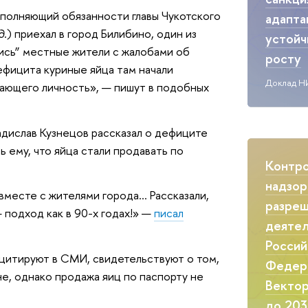
сполняющий обязанности главы Чукотского
адапта
) приехал в город Билибино, один из
д.
устой
лись” местные жители с жалобами об
росту
дефицита куриные яйца там начали
Доклад Н
ающего личность», — пишут в подобных
адислав Кузнецов рассказал о дефиците
 ему, что яйца стали продавать по
Контр
надзор
 вместе с жителями города… Рассказали,
разреш
 подход как в 90-х годах!» —
писал
деятел
Россий
цитируют в СМИ, свидетельствуют о том,
Федер
е, однако продажа яиц по паспорту не
Вектор
до 203