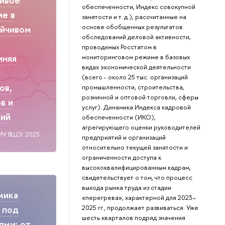
обеспеченности, Индекс совокупной
ие в
занятости и т. д.), рассчитанные на
основе обобщенных результатов
ойчивом
обследований деловой активности,
проводимых Росстатом в
иняя
мониторинговом режиме в базовых
видах экономической деятельности
(всего - около 25 тыс. организаций
ов,
промышленности, строительства,
розничной и оптовой торговли, сферы
в и
услуг). Динамика Индекса кадровой
ний
обеспеченности (ИКО),
агрегирующего оценки руководителей
ИУ ВШЭ. 2023
предприятий и организаций
относительно текущей занятости и
ограниченности доступа к
высококвалифицированным кадрам,
свидетельствует о том, что процесс
выхода рынка труда из стадии
мика
«перегрева», характерной для 2023–
2025 гг., продолжает развиваться. Уже
 под
шесть кварталов подряд значения
ями: от