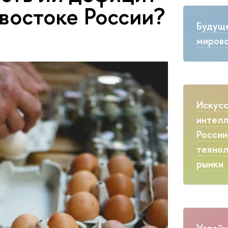
 востоке России?
Будущ
мирово
Искус
интелл
России
технол
рынки
Устойч