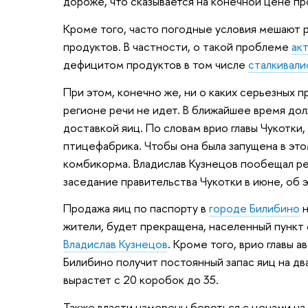
дороже, что сказывается на конечной цене пр
Кроме того, часто погодные условия мешают 
продуктов. В частности, о такой проблеме
ак
дефицитом продуктов в том числе
сталкивали
При этом, конечно же, ни о каких серьезных 
регионе речи не идет. В ближайшее время до
доставкой яиц. По словам врио главы Чукотки,
птицефабрика. Чтобы она была запущена в это
комбикорма. Владислав Кузнецов пообещал ре
заседание правительства Чукотки в июне, об
Продажа яиц по паспорту в
городе Билибино
н
жители, будет прекращена, населенный пункт
Владислав Кузнецов
. Кроме того, врио главы а
Билибино получит постоянный запас яиц на два
вырастет с 20 коробок до 35.
Также власти намерены бороться с ценами на 