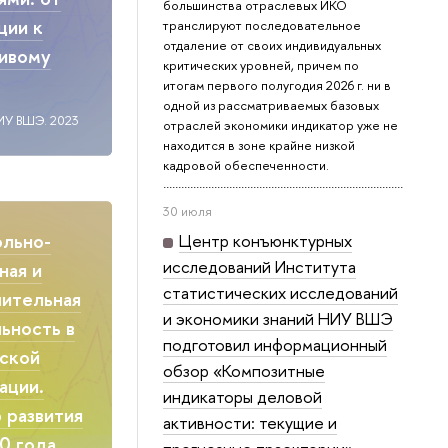
большинства отраслевых ИКО
ции к
транслируют последовательное
отдаление от своих индивидуальных
чивому
критических уровней, причем по
итогам первого полугодия 2026 г. ни в
одной из рассматриваемых базовых
ИУ ВШЭ. 2023
отраслей экономики индикатор уже не
находится в зоне крайне низкой
кадровой обеспеченности.
30 июля
ольно-
Центр конъюнктурных
исследований Института
ная и
статистических исследований
ительная
и экономики знаний НИУ ВШЭ
ьность в
подготовил информационный
ской
обзор «Композитные
ации.
индикаторы деловой
 развития
активности: текущие и
0 года