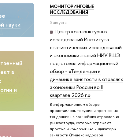
МОНИТОРИНГОВЫЕ
ИССЛЕДОВАНИЯ
ее
5 августа
й науки
Центр конъюнктурных
исследований Института
статистических исследований
и экономики знаний НИУ ВШЭ
ственный
подготовил информационный
обзор - «Тенденции в
ект в
динамике занятости в отраслях
:
экономики России во II
огии и
квартале 2026 г.»
В информационном обзоре
представлены текущие и прогнозные
тенденции на важнейших отраслевых
рынках труда, которые отражают
простые и композитные индикаторы
занятости (Индекс кадровой
ивое