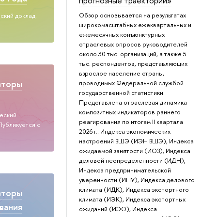
прогнозные траектории»
Обзор основывается на результатах
ский доклад.
широкомасштабных ежеквартальных и
ежемесячных конъюнктурных
отраслевых опросов руководителей
около 30 тыс. организаций, а также 5
тыс. респондентов, представляющих
взрослое население страны,
аторы
проводимых Федеральной службой
государственной статистики.
Представлена отраслевая динамика
композитных индикаторов раннего
ческий
реагирования по итогам II квартала
Публикуется с
2026 г.: Индекса экономических
настроений ВШЭ (ИЭН ВШЭ), Индекса
ожидаемой занятости (ИОЗ), Индекса
деловой неопределенности (ИДН),
Индекса предпринимательской
уверенности (ИПУ), Индекса делового
климата (ИДК), Индекса экспортного
аторы
климата (ИЭК), Индекса экспортных
вания
ожиданий (ИЭО), Индекса