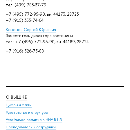
тел. (499) 783-37-79
+7 (495) 772-95-90, вн. 44173, 28723
+7 (915) 355-74-64
Кононов Сергей Юрьевич
Заместитель директора гостиницы
тел.: +7 (495) 772-95-90, вн. 44189, 28724
+7 (916) 526-75-88
О ВЫШКЕ
ОБ
Цифры и факты
Ли
Руководство и структура
Дов
Устойчивое развитие в НИУ ВШЭ
Ол
Преподаватели и сотрудники
При