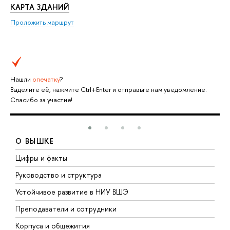
КАРТА ЗДАНИЙ
Проложить маршрут
Нашли
опечатку
?
Выделите её, нажмите Ctrl+Enter и отправьте нам уведомление.
Спасибо за участие!
О ВЫШКЕ
Цифры и факты
Л
Руководство и структура
Д
Устойчивое развитие в НИУ ВШЭ
О
Преподаватели и сотрудники
П
Корпуса и общежития
В