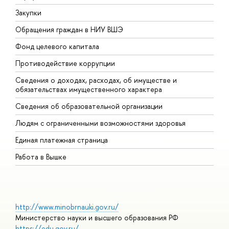
Закупки
П
Обращения граждан в НИУ ВШЭ
А
Фонд целевого капитала
Д
Противодействие коррупции
Ц
Сведения о доходах, расходах, об имуществе и
Б
обязательствах имущественного характера
О
Сведения об образовательной организации
О
Людям с ограниченными возможностями здоровья
Единая платежная страница
Работа в Вышке
http://www.minobrnauki.gov.ru/
Министерство науки и высшего образования РФ
https://edu.gov.ru/