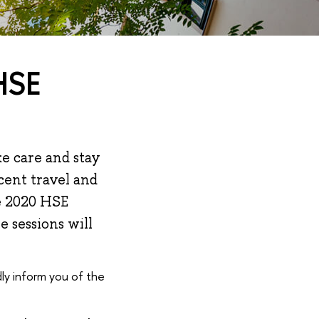
HSE
ke care and stay
cent travel and
he 2020 HSE
 sessions will
dly inform you of the