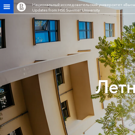
Национальный исследовательский университет «Высш
Updates from HSE Summer University
Летн