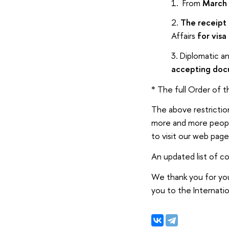
From
March 
The receipt 
Affairs
for visa
Diplomatic an
accepting docu
* The full Order of
The above restrictio
more and more people 
to visit our web pag
An updated list of c
We thank you for you
you to the Internati