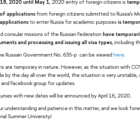
18, 2020 until May 1
, 2020 entry of foreign citizens is
tempo
of applications
from foreign citizens submitted to Russia's Min
 applications
to enter Russia for academic purposes
is tempo
d consular missions of the Russian Federation
have temporari
ments and processing and issuing all visa types
, including 
 the Russian Government No. 635-p can be viewed
here
.
ns are temporary in nature. However, as the situation with CO
by the day all over the world, the situation is very unstable, 
e and Facebook group for updates.
ourses with new dates will be announced by April 16, 2020.
r understanding and patience in this matter, and we look for
onal Summer University!