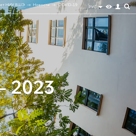
тет НИУ ВШЭ
Новости
COVID-19:
РУС
– 2023