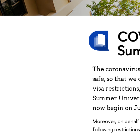
COV
Sum
The coronavirus 
safe, so that we
visa restrictions
Summer Universi
now begin on Ju
Moreover, on behalf o
following restrictions