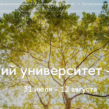
ая школа экономики»
For International Students
Летний универси
ий университет 
31 июля – 12 августа