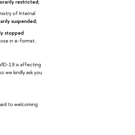
rarily restricted
;
istry of Internal
rarily suspended
;
ly stopped
those in e-format.
VID-19 is affecting
so we kindly ask you
ward to welcoming