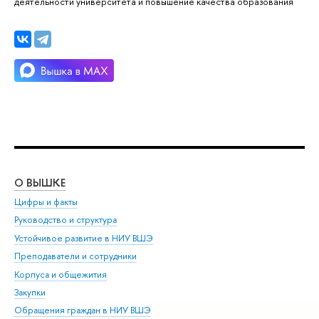
деятельности университета и повышение качества образования
О ВЫШКЕ
ОБ
Цифры и факты
Ли
Руководство и структура
Дов
Устойчивое развитие в НИУ ВШЭ
Ол
Преподаватели и сотрудники
При
Корпуса и общежития
Вы
Закупки
При
Обращения граждан в НИУ ВШЭ
Ас