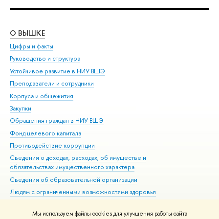
О ВЫШКЕ
ОБ
Цифры и факты
Ли
Руководство и структура
Дов
Устойчивое развитие в НИУ ВШЭ
Ол
Преподаватели и сотрудники
При
Корпуса и общежития
Вы
Закупки
При
Обращения граждан в НИУ ВШЭ
Ас
Фонд целевого капитала
До
Противодействие коррупции
Цен
Сведения о доходах, расходах, об имуществе и
Би
обязательствах имущественного характера
Об
Сведения об образовательной организации
Обр
Людям с ограниченными возможностями здоровья
Единая платежная страница
Мы используем файлы cookies для улучшения работы сайта
Работа в Вышке