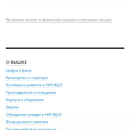
Расписание занятий по физической культуре в спортивных секциях
О ВЫШКЕ
ОБ
Цифры и факты
Ли
Руководство и структура
Дов
Устойчивое развитие в НИУ ВШЭ
Ол
Преподаватели и сотрудники
При
Корпуса и общежития
Вы
Закупки
При
Обращения граждан в НИУ ВШЭ
Ас
Фонд целевого капитала
До
Противодействие коррупции
Цен