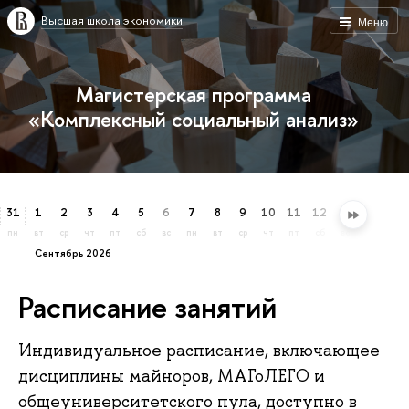
Высшая школа экономики
Меню
Магистерская программа
«Комплексный социальный анализ»
31
1
2
3
4
5
6
7
8
9
10
11
12
13
14
15
пн
вт
ср
чт
пт
сб
вс
пн
вт
ср
чт
пт
сб
вс
пн
вт
сентябрь 2026
Расписание занятий
Индивидуальное расписание, включающее
дисциплины майноров, МАГоЛЕГО и
общеуниверситетского пула, доступно в