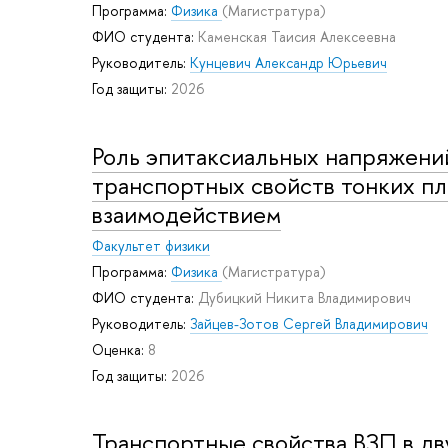
Программа:
Физика
(Магистратура)
ФИО студента:
Каменская Таисия Алексеевна
Руководитель:
Кунцевич Александр Юрьевич
Год защиты:
2026
Роль эпитаксиальных напряжени
транспортных свойств тонких пл
взаимодействием
Факультет физики
Программа:
Физика
(Магистратура)
ФИО студента:
Дубицкий Никита Владимирович
Руководитель:
Зайцев-Зотов Сергей Владимирович
Оценка:
8
Год защиты:
2026
Транспортные свойства ВЗП в дв