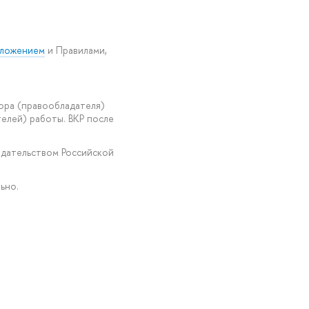
ложением
и Правилами,
ора (правообладателя)
елей) работы. ВКР после
одательством Российской
ьно.