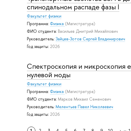
спинодальном распаде фазы I
Факультет физики
Программа:
Физика
(Магистратура)
ФИО студента:
Васильев Дмитрий Михайлович
Руководитель:
Зайцев-Зотов Сергей Владимирович
Год защиты:
2026
Спектроскопия и микроскопия е
нулевой моды
Факультет физики
Программа:
Физика
(Магистратура)
ФИО студента:
Марков Михаил Семенович
Руководитель:
Мелентьев Павел Николаевич
Год защиты:
2026
...
1
2
3
4
5
6
7
8
9
10
→
1