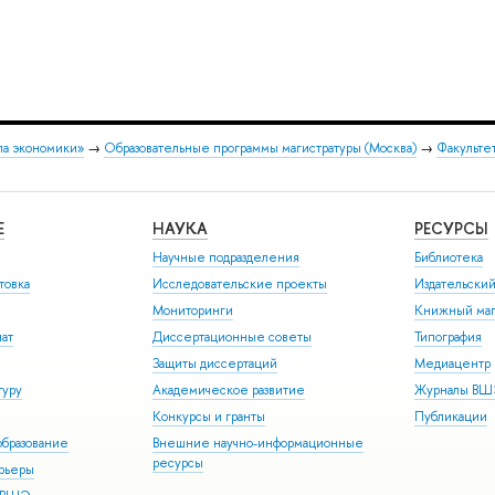
ла экономики»
→
Образовательные программы магистратуры (Москва)
→
Факульте
Е
НАУКА
РЕСУРСЫ
Научные подразделения
Библиотека
товка
Исследовательские проекты
Издательски
Мониторинги
Книжный маг
иат
Диссертационные советы
Типография
Защиты диссертаций
Медиацентр
туру
Академическое развитие
Журналы В
Конкурсы и гранты
Публикации
бразование
Внешние научно-информационные
ресурсы
арьеры