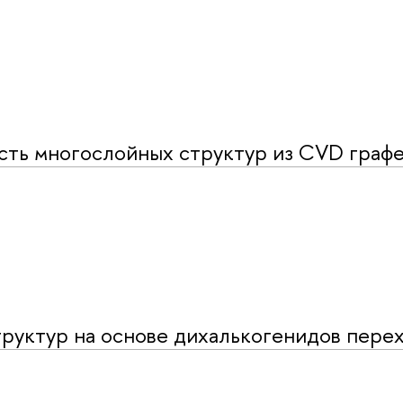
ть многослойных структур из CVD граф
руктур на основе дихалькогенидов пере