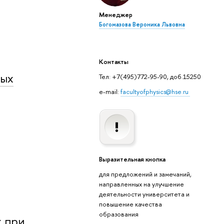
Менеджер
Богомазова Вероника Львовна
Контакты
ных
Тел: +7(495)772-95-90, доб.15250
e-mail:
facultyofphysics@hse.ru
Выразительная кнопка
для предложений и замечаний,
направленных на улучшение
деятельности университета и
повышение качества
образования
х при