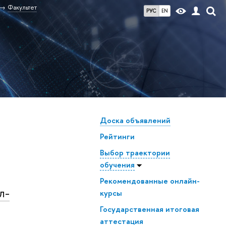
Факультет
РУС
EN
Доска объявлений
Рейтинги
Выбор траектории
обучения
Рекомендованные онлайн-
л-
курсы
Государственная итоговая
аттестация