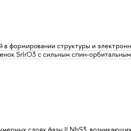
й в формировании структуры и электрон
енок SrIrO3 с сильным спин-орбитальным
умерных слоях фазы II NbS3, возникающи