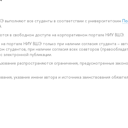
ШЭ выполняют все студенты в соответствии с университетским
По
.
уются в свободном доступе на корпоративном портале НИУ ВШЭ.
 на портале НИУ ВШЭ только при наличии согласия студента – авт
ом студентов, при наличии согласия всех соавторов (правообладат
с электронной публикации.
ользование распространяются ограничения, предусмотренные закон
рования, указание имени автора и источника заимствования обязател