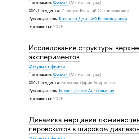
Программа:
Физика
(Магистратура)
ФИО студента:
Ивченко Виталий Станиславович
Руководитель:
Казанцев Дмитрий Всеволодович
Год защиты:
2026
Исследование структуры верхне
экспериментов
Факультет физики
Программа:
Физика
(Магистратура)
ФИО студента:
Коссова Дария Андреевна
Руководитель:
Беляев Денис Анатольевич
Год защиты:
2026
Динамика мерцания люминесцен
перовскитов в широком диапазо
Факультет физики