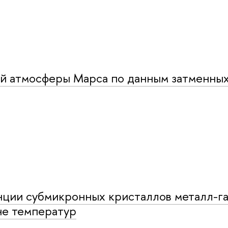
й атмосферы Марса по данным затменны
ции субмикронных кристаллов металл-г
не температур