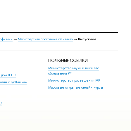
т физики
→
Магистерская программа «Физика»
→
Выпускные
ПОЛЕЗНЫЕ ССЫЛКИ
Министерство науки и высшего
образования РФ
й дом ВШЭ
Министерство просвещения РФ
азин «БукВышка»
Массовые открытые онлайн-курсы
ШЭ