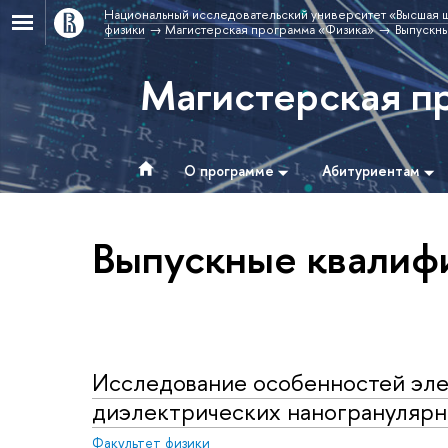
Национальный исследовательский университет «Высшая 
физики
Магистерская программа «Физика»
Выпускн
Магистерская п
О программе
Абитуриентам
Выпускные квалиф
Исследование особенностей эле
диэлектрических наногранулярн
Факультет физики