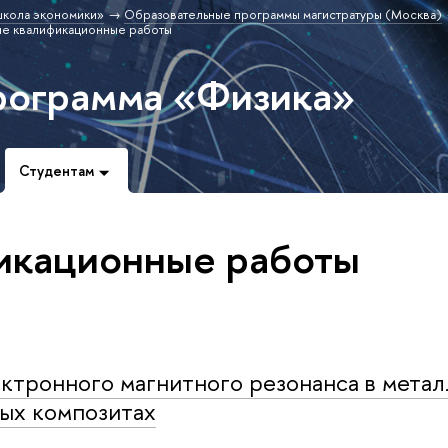
школа экономики»
Образовательные программы магистратуры (Москва)
ые квалификационные работы
рограмма «Физика»
Студентам
икационные работы
ктронного магнитного резонанса в метал
ых композитах