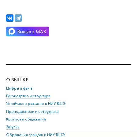
О ВЫШКЕ
ОБ
Цифры и факты
Ли
Руководство и структура
Дов
Устойчивое развитие в НИУ ВШЭ
Ол
Преподаватели и сотрудники
При
Корпуса и общежития
Вы
Закупки
При
Обращения граждан в НИУ ВШЭ
Ас