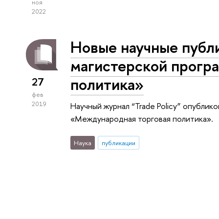
ноя
2022
Новые научные публ
магистерской прогр
политика»
27
фев
2019
Научный журнал “Trade Policy” опубли
«Международная торговая политика».
Наука
публикации