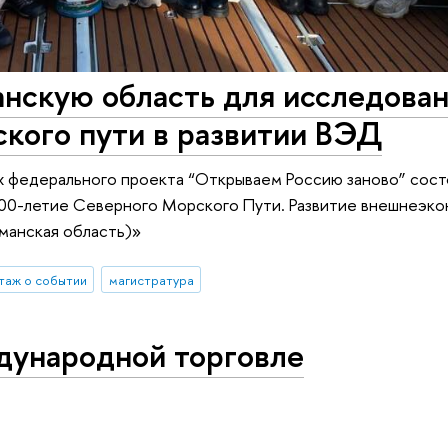
нскую область для исследова
кого пути в развитии ВЭД
ах федерального проекта “Открываем Россию заново” сост
00-летие Северного Морского Пути. Развитие внешнеэк
рманская область)»
таж о событии
магистратура
дународной торговле