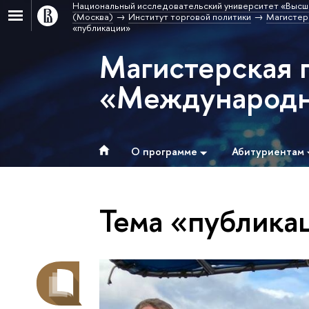
Национальный исследовательский университет «Высш
(Москва)
Институт торговой политики
Магистер
«публикации»
Магистерская 
«Международна
О программе
Абитуриентам
Тема «публика