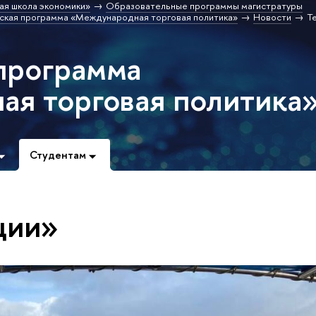
ая школа экономики»
Образовательные программы магистратуры
ская программа «Международная торговая политика»
Новости
Т
программа
я торговая политика
Студентам
ции»