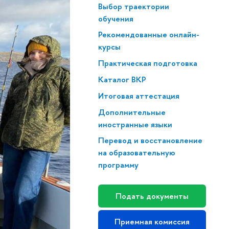
Выбор траектории
обучения
Рекомендованные онлайн-
курсы
Практическая подготовка
Каталог ВКР
Итоговая аттестация
Дополнительные
иностранные языки
Перевод и восстановление
на образовательную
программу
Подать документы
Приемная комиссия