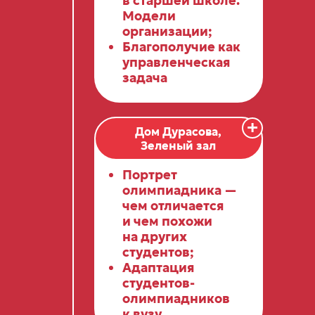
в старшей школе.
Модели
организации;
Благополучие как
управленческая
задача
+
Дом Дурасова,
Зеленый зал
Портрет
олимпиадника —
чем отличается
и чем похожи
на других
студентов;
Адаптация
студентов-
олимпиадников
к вузу