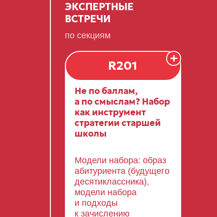
ЭКСПЕРТНЫЕ
15:30–16:00
ВСТРЕЧИ
ПЕРЕРЫВ, ПЕРЕХОДЫ
по секциям
+
R201
16:00–17:00
Не по баллам,
TED TALK: МОЯ
а по смыслам? Набор
СТАРШАЯ ШКОЛА
как инструмент
стратегии старшей
школы
Модели набора: образ
абитуриента (будущего
десятиклассника),
модели набора
и подходы
к зачислению