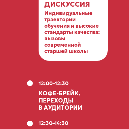
ДИСКУССИЯ
Индивидуальные
траектории
обучения и высокие
13:00–13:30
стандарты качества:
ПЕРЕРЫВ, ОБЕД
вызовы
современной
старшей школы
13:30–15:30
НЕТВОРКИНГ СЕССИЯ
12:00–12:30
ОТ ЛИЦЕЯ НИУ ВШЭ
КОФЕ-БРЕЙК,
И ПАРТНЕРСКИХ ШКОЛ;
ПЕРЕХОДЫ
КЛУБЫ
В АУДИТОРИИ
12:30–14:30