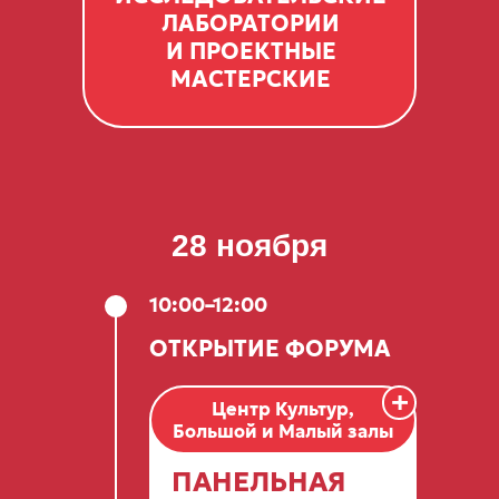
ЛАБОРАТОРИИ
И ПРОЕКТНЫЕ
МАСТЕРСКИЕ
09:00–11:00
28 ноября
ВСТРЕЧА УЧАСТНИКОВ
ФОРУМА,
ЯРМАРКА ПАРТНЁРОВ
10:00
–12:00
ОТКРЫТИЕ ФОРУМА
+
Центр Культур,
11:00–13:00
Большой и Малый залы
ЭКСПЕРТНЫЕ ВСТРЕЧИ
ПАНЕЛЬНАЯ
(по секциям)