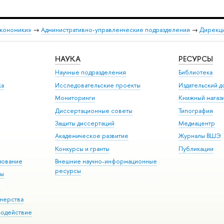
экономики»
→
Административно-управленческие подразделения
→
Дирекци
НАУКА
РЕСУРСЫ
Научные подразделения
Библиотека
ка
Исследовательские проекты
Издательский 
Мониторинги
Книжный магаз
Диссертационные советы
Типография
Защиты диссертаций
Медиацентр
Академическое развитие
Журналы ВШЭ
Конкурсы и гранты
Публикации
зование
Внешние научно-информационные
ресурсы
ры
Э
нерства
модействие