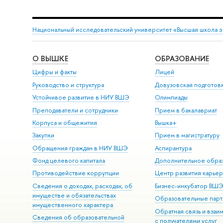
Национальный исследовательский университет «Высшая школа 
О ВЫШКЕ
ОБРАЗОВАНИЕ
Цифры и факты
Лицей
Руководство и структура
Довузовская подготов
Устойчивое развитие в НИУ ВШЭ
Олимпиады
Преподаватели и сотрудники
Прием в бакалавриат
Корпуса и общежития
Вышка+
Закупки
Прием в магистратуру
Обращения граждан в НИУ ВШЭ
Аспирантура
Фонд целевого капитала
Дополнительное обра
Противодействие коррупции
Центр развития карье
Сведения о доходах, расходах, об
Бизнес-инкубатор ВШ
имуществе и обязательствах
Образовательные парт
имущественного характера
Обратная связь и взаи
Сведения об образовательной
с получателями услуг