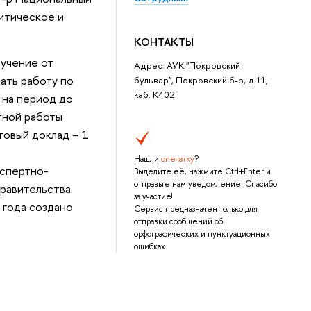
итическое и
КОНТАКТЫ
ручение от
Адрес: АУК "Покровский
ать работу по
бульвар", Покровский б-р, д.11,
каб. К402
 на период до
тной работы
говый доклад – 1
Нашли
опечатку
?
кспертно-
Выделите её, нажмите Ctrl+Enter и
отправьте нам уведомление. Спасибо
равительства
за участие!
 года создано
Сервис предназначен только для
отправки сообщений об
орфографических и пунктуационных
ошибках.