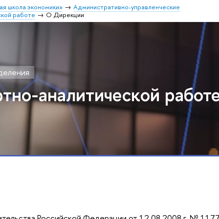
ая школа экономики»
Административно-управленческие
ской работе
О Дирекции
деления
тно-аналитической работ
ительства Российской Федерации от 12.08.2008 г. № 117