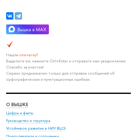
Нашли
опечатку
?
Выделите её, нажмите Ctrl+Enter и отправьте нам уведомление.
Спасибо за участие!
Сервис предназначен только для отправки сообщений об
орфографических и пунктуационных ошибках.
О ВЫШКЕ
ОБ
Цифры и факты
Ли
Руководство и структура
Дов
Устойчивое развитие в НИУ ВШЭ
Ол
Преподаватели и сотрудники
При