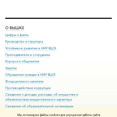
О ВЫШКЕ
ОБ
Цифры и факты
Ли
Руководство и структура
Дов
Устойчивое развитие в НИУ ВШЭ
Ол
Преподаватели и сотрудники
При
Корпуса и общежития
Вы
Закупки
При
Обращения граждан в НИУ ВШЭ
Ас
Фонд целевого капитала
До
Противодействие коррупции
Цен
Сведения о доходах, расходах, об имуществе и
Би
обязательствах имущественного характера
Об
Сведения об образовательной организации
Обр
Людям с ограниченными возможностями здоровья
Мы используем файлы cookies для улучшения работы сайта