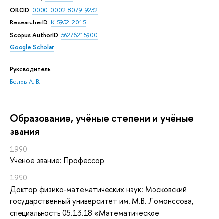
ORCID
:
0000-0002-8079-9232
ResearcherID
:
K-5952-2015
Scopus AuthorID
:
56276215900
Google Scholar
Руководитель
Белов А. В.
Oбразование, учёные степени и учёные
звания
1990
Ученое звание: Профессор
1990
Доктор физико-математических наук: Московский
государственный университет им. М.В. Ломоносова,
специальность 05.13.18 «Математическое