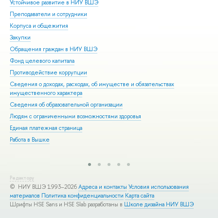
Устойчивое развитие в НИУ ВШЭ
Ол
Преподаватели и сотрудники
При
Корпуса и общежития
Вы
Закупки
При
Обращения граждан в НИУ ВШЭ
Асп
Фонд целевого капитала
Доп
Противодействие коррупции
Цен
Сведения о доходах, расходах, об имуществе и обязательствах
Биз
имущественного характера
Обр
Сведения об образовательной организации
Обр
Людям с ограниченными возможностями здоровья
Единая платежная страница
Работа в Вышке
Редактору
© НИУ ВШЭ 1993–2026
Адреса и контакты
Условия использования
материалов
Политика конфиденциальности
Карта сайта
Шрифты HSE Sans и HSE Slab разработаны в
Школе дизайна НИУ ВШЭ