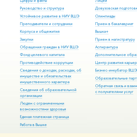
Цифры и факты
Лицей
Руководство и структура
Довузовская подготов
Устойчивое развитие в НИУ ВШЭ
Олимпиады
Преподаватели и сотрудники
Прием в бакалавриат
Корпуса и общежития
Вышка+
Закупки
Прием в магистратуру
Обращения граждан в НИУ ВШЭ
Аспирантура
Фонд целевого капитала
Дополнительное обра
Противодействие коррупции
Центр развития карье
Сведения о доходах, расходах, об
Бизнес-инкубатор ВШ
имуществе и обязательствах
Образовательные парт
имущественного характера
Обратная связь и взаи
Сведения об образовательной
с получателями услуг
организации
Людям с ограниченными
возможностями здоровья
Единая платежная страница
Работа в Вышке