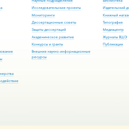
Научные подразделения
Библиотека
ка
Исследовательские проекты
Издательский 
Мониторинги
Книжный магаз
Диссертационные советы
Типография
Защиты диссертаций
Медиацентр
Академическое развитие
Журналы ВШЭ
Конкурсы и гранты
Публикации
зование
Внешние научно-информационные
ресурсы
ры
Э
нерства
модействие