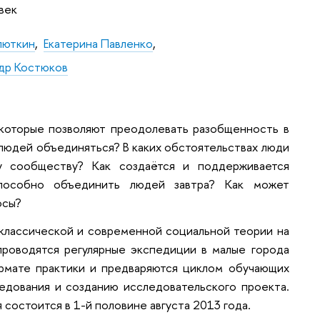
век
люткин
,
Екатерина
Павленко
,
др Костюков
 которые позволяют преодолевать разобщенность в
людей объединяться? В каких обстоятельствах люди
у сообществу? Как создаётся и поддерживается
пособно объединить людей завтра? Как может
осы?
классической и современной социальной теории на
проводятся регулярные экспедиции в малые города
рмате практики и предваряются циклом обучающих
едования и созданию исследовательского проекта.
состоится в 1-й половине августа 2013 года.