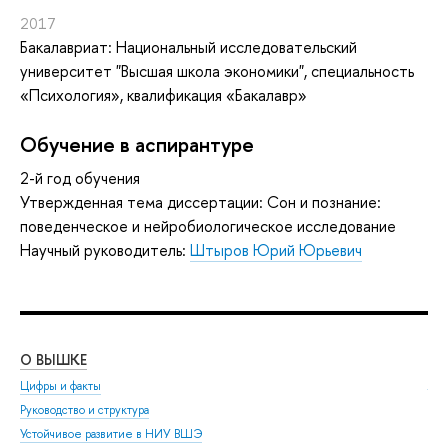
2017
Бакалавриат: Национальный исследовательский
университет "Высшая школа экономики", специальность
«Психология», квалификация «Бакалавр»
Обучение в аспирантуре
2-й год обучения
Утвержденная тема диссертации: Сон и познание:
поведенческое и нейробиологическое исследование
Научный руководитель:
Штыров Юрий Юрьевич
О ВЫШКЕ
ОБ
Цифры и факты
Ли
Руководство и структура
Дов
Устойчивое развитие в НИУ ВШЭ
Ол