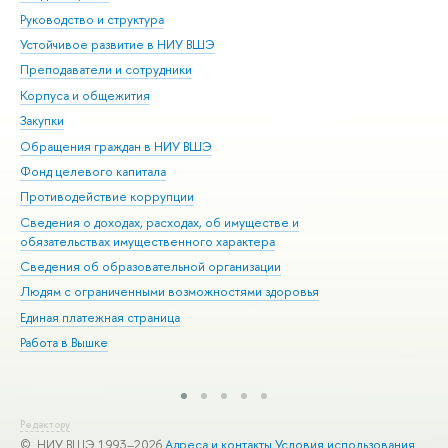
Руководство и структура
Дов
Устойчивое развитие в НИУ ВШЭ
Ол
Преподаватели и сотрудники
При
Корпуса и общежития
Вы
Закупки
При
Обращения граждан в НИУ ВШЭ
Ас
Фонд целевого капитала
До
Противодействие коррупции
Цен
Сведения о доходах, расходах, об имуществе и
Би
обязательствах имущественного характера
Об
Сведения об образовательной организации
Обр
Людям с ограниченными возможностями здоровья
Единая платежная страница
Работа в Вышке
Редактору
© НИУ ВШЭ 1993–2026
Адреса и контакты
Условия использования