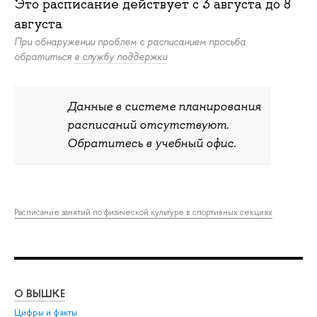
Это расписание действует c
3 августа
до
8
августа
При обнаружении проблем с расписанием просьба
обратиться
в службу поддержки
Данные в системе планирования
расписаний отсутствуют.
Обратитесь в учебный офис.
Расписание занятий по физической культуре в спортивных секциях
О ВЫШКЕ
ОБ
Цифры и факты
Ли