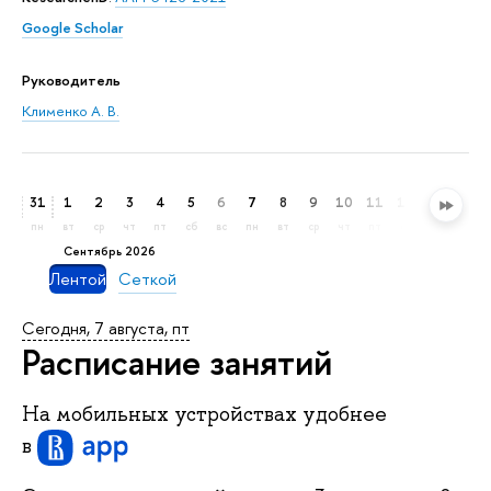
Google Scholar
Руководитель
Клименко А. В.
31
1
2
3
4
5
6
7
8
9
10
11
12
13
14
пн
вт
ср
чт
пт
сб
вс
пн
вт
ср
чт
пт
сб
вс
пн
сентябрь 2026
Лентой
Сеткой
Сегодня, 7 августа, пт
Расписание занятий
На мобильных устройствах удобнее
в