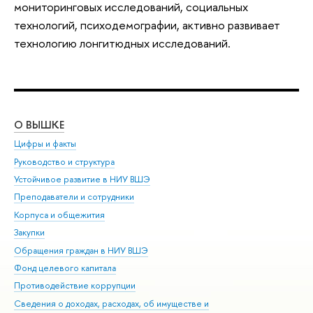
мониторинговых исследований, социальных
технологий, психодемографии, активно развивает
технологию лонгитюдных исследований.
О ВЫШКЕ
ОБ
Цифры и факты
Ли
Руководство и структура
Дов
Устойчивое развитие в НИУ ВШЭ
Ол
Преподаватели и сотрудники
При
Корпуса и общежития
Вы
Закупки
При
Обращения граждан в НИУ ВШЭ
Ас
Фонд целевого капитала
До
Противодействие коррупции
Цен
Сведения о доходах, расходах, об имуществе и
Би