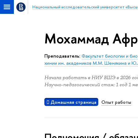
Национальный исследовательский университет «Высш
Мохаммад Афр
Преподаватель:
Факультет биологии и би
химии им. академиков М.М. Шемякина и Ю.
Начала работать в НИУ ВШЭ в 2026 год
Научно-педагогический стаж: 1 год 1 ме
Домашняя страница
Опыт работы
Полномочия / обяза