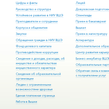
Цифры и факты
Лицей
Руководство и структура
Довузовская подготов
Устойчивое развитие в НИУ ВШЭ
Олимпиады
Преподаватели и сотрудники
Прием в бакалавриат
Корпуса и общежития
Вышка+
Закупки
Прием в магистратуру
Обращения граждан в НИУ ВШЭ
Аспирантура
Фонд целевого капитала
Дополнительное обра
Противодействие коррупции
Центр развития карье
Сведения о доходах, расходах, об
Бизнес-инкубатор ВШ
имуществе и обязательствах
Образовательные парт
имущественного характера
Обратная связь и взаи
Сведения об образовательной
с получателями услуг
организации
Людям с ограниченными
возможностями здоровья
Единая платежная страница
Работа в Вышке