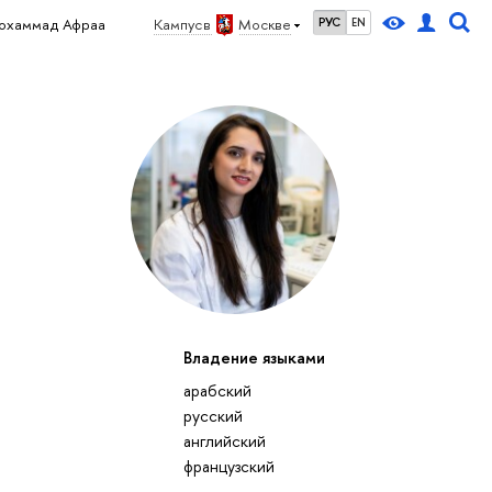
охаммад Афраа
Кампус в
Москве
РУС
EN
Владение языками
арабский
русский
английский
французский