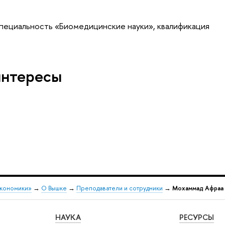
специальность «Биомедицинские науки», квалификация
интересы
экономики»
→
О Вышке
→
Преподаватели и сотрудники
→
Мохаммад Афраа
НАУКА
РЕСУРСЫ