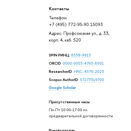
Контакты
Телефон:
+7 (495) 772-95-90 15093
Адрес: Профсоюзная ул., д. 33,
корп. 4, каб. 520
SPIN РИНЦ
:
8338-9913
ORCID
:
0000-0003-4765-6501
ResearcherID
:
HNC-4570-2023
Scopus AuthorID
:
57277319700
Google Scholar
Присутственные часы
Пн-Пт 10:00-17:00 по
предварительной договоренности
Руководитель