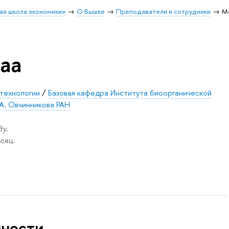
ая школа экономики»
О Вышке
Преподаватели и сотрудники
М
аа
отехнологии
/
Базовая кафедра Института биоорганической
А. Овчинникова РАН
у.
сяц.
нности