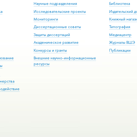
Научные подразделения
Библиотека
ка
Исследовательские проекты
Издательский 
Мониторинги
Книжный магаз
Диссертационные советы
Типография
Защиты диссертаций
Медиацентр
Академическое развитие
Журналы ВШЭ
Конкурсы и гранты
Публикации
зование
Внешние научно-информационные
ресурсы
ры
Э
нерства
модействие