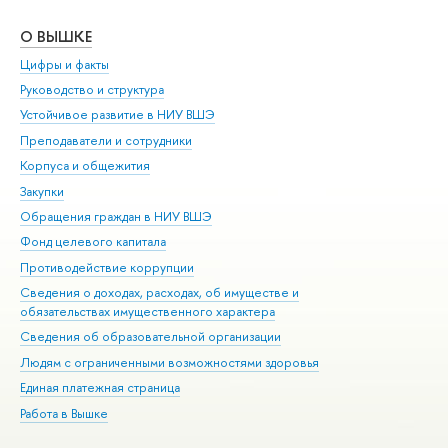
О ВЫШКЕ
ОБ
Цифры и факты
Ли
Руководство и структура
Дов
Устойчивое развитие в НИУ ВШЭ
Ол
Преподаватели и сотрудники
При
Корпуса и общежития
Вы
Закупки
При
Обращения граждан в НИУ ВШЭ
Ас
Фонд целевого капитала
До
Противодействие коррупции
Цен
Сведения о доходах, расходах, об имуществе и
Би
обязательствах имущественного характера
Об
Сведения об образовательной организации
Обр
Людям с ограниченными возможностями здоровья
Единая платежная страница
Работа в Вышке