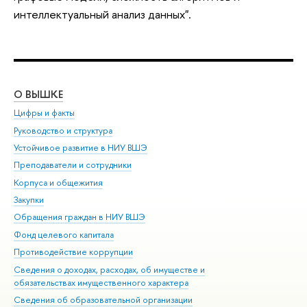
интеллектуальный анализ данных".
О ВЫШКЕ
ОБ
Цифры и факты
Ли
Руководство и структура
Дов
Устойчивое развитие в НИУ ВШЭ
Ол
Преподаватели и сотрудники
При
Корпуса и общежития
Вы
Закупки
При
Обращения граждан в НИУ ВШЭ
Ас
Фонд целевого капитала
До
Противодействие коррупции
Цен
Сведения о доходах, расходах, об имуществе и
Би
обязательствах имущественного характера
Об
Сведения об образовательной организации
Обр