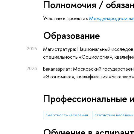
Полномочия / обяза
Участие в проектах
Международной лаб
Oбразование
2025
Магистратура: Национальный исследова
специальность «Социология», квалифи
2023
Бакалавриат: Московский государствен
«Экономика», квалификация «Бакалавр
Профессиональные 
смертность населения
статистика населени
Обучение в аспиран