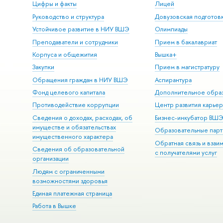
Цифры и факты
Лицей
Руководство и структура
Довузовская подготов
Устойчивое развитие в НИУ ВШЭ
Олимпиады
Преподаватели и сотрудники
Прием в бакалавриат
Корпуса и общежития
Вышка+
Закупки
Прием в магистратуру
Обращения граждан в НИУ ВШЭ
Аспирантура
Фонд целевого капитала
Дополнительное обра
Противодействие коррупции
Центр развития карье
Сведения о доходах, расходах, об
Бизнес-инкубатор ВШ
имуществе и обязательствах
Образовательные парт
имущественного характера
Обратная связь и взаи
Сведения об образовательной
с получателями услуг
организации
Людям с ограниченными
возможностями здоровья
Единая платежная страница
Работа в Вышке