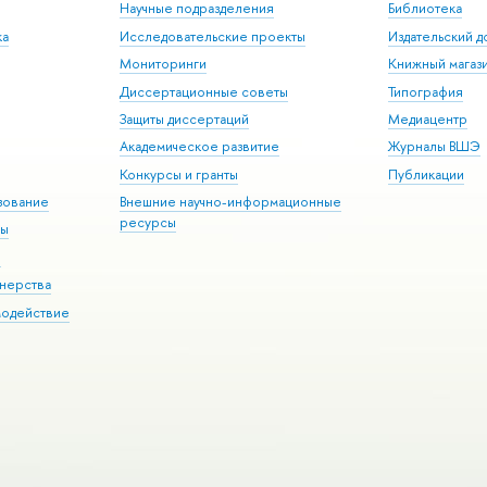
Научные подразделения
Библиотека
ка
Исследовательские проекты
Издательский 
Мониторинги
Книжный магаз
Диссертационные советы
Типография
Защиты диссертаций
Медиацентр
Академическое развитие
Журналы ВШЭ
Конкурсы и гранты
Публикации
зование
Внешние научно-информационные
ресурсы
ры
Э
нерства
модействие