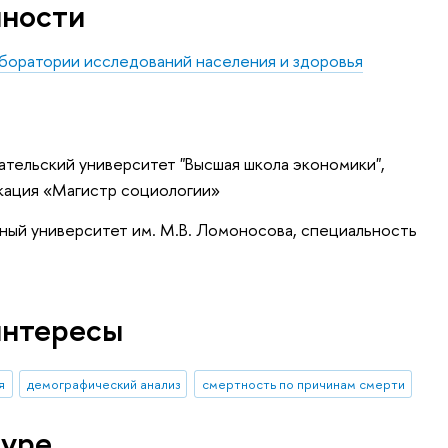
нности
оратории исследований населения и здоровья
тельский университет "Высшая школа экономики",
кация «Магистр социологии»
ный университет им. М.В. Ломоносова, специальность
»
интересы
я
демографический анализ
смертность по причинам смерти
туре