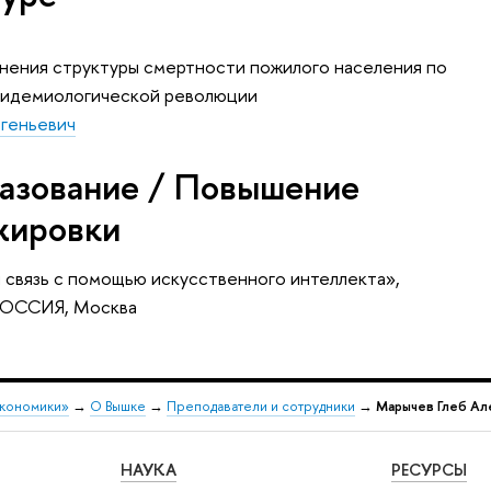
нения структуры смертности пожилого населения по
эпидемиологической революции
геньевич
азование / Повышение
жировки
я связь с помощью искусственного интеллекта»
,
РОССИЯ, Москва
экономики»
→
О Вышке
→
Преподаватели и сотрудники
→
Марычев Глеб Ал
НАУКА
РЕСУРСЫ