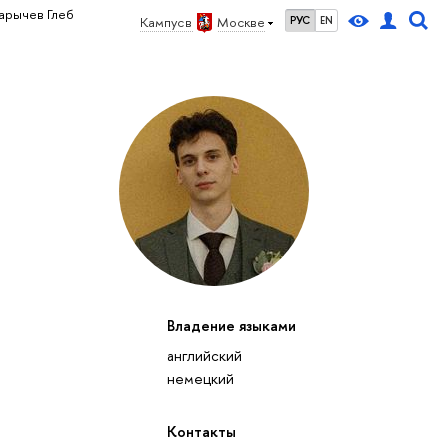
арычев Глеб
Кампус в
Москве
РУС
EN
Владение языками
английский
немецкий
Контакты