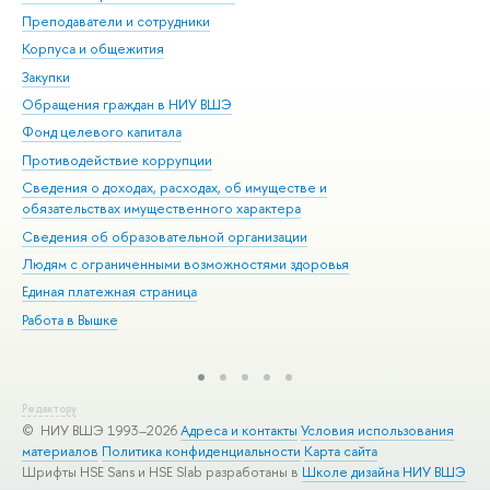
Преподаватели и сотрудники
При
Корпуса и общежития
Вы
Закупки
При
Обращения граждан в НИУ ВШЭ
Ас
Фонд целевого капитала
До
Противодействие коррупции
Цен
Сведения о доходах, расходах, об имуществе и
Би
обязательствах имущественного характера
Об
Сведения об образовательной организации
Обр
Людям с ограниченными возможностями здоровья
Единая платежная страница
Работа в Вышке
Редактору
© НИУ ВШЭ 1993–2026
Адреса и контакты
Условия использования
материалов
Политика конфиденциальности
Карта сайта
Шрифты HSE Sans и HSE Slab разработаны в
Школе дизайна НИУ ВШЭ