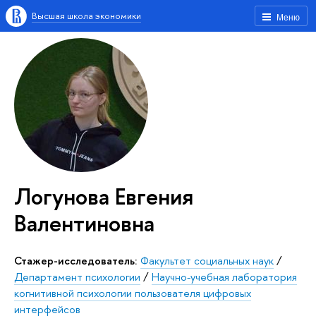
Высшая школа экономики
Меню
Логунова Евгения
Валентиновна
Стажер-исследователь:
Факультет социальных наук
/
Департамент психологии
/
Научно-учебная лаборатория
когнитивной психологии пользователя цифровых
интерфейсов