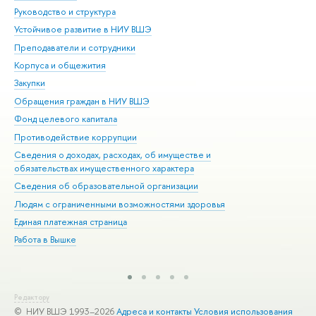
Руководство и структура
Дов
Устойчивое развитие в НИУ ВШЭ
Ол
Преподаватели и сотрудники
При
Корпуса и общежития
Вы
Закупки
При
Обращения граждан в НИУ ВШЭ
Ас
Фонд целевого капитала
До
Противодействие коррупции
Цен
Сведения о доходах, расходах, об имуществе и
Би
обязательствах имущественного характера
Об
Сведения об образовательной организации
Обр
Людям с ограниченными возможностями здоровья
Единая платежная страница
Работа в Вышке
Редактору
© НИУ ВШЭ 1993–2026
Адреса и контакты
Условия использования