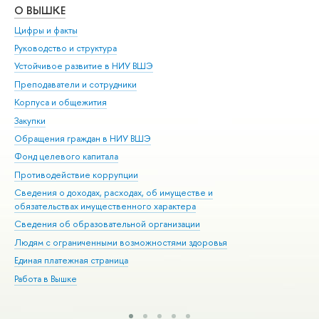
О ВЫШКЕ
ОБ
Цифры и факты
Ли
Руководство и структура
Дов
Устойчивое развитие в НИУ ВШЭ
Ол
Преподаватели и сотрудники
При
Корпуса и общежития
Вы
Закупки
При
Обращения граждан в НИУ ВШЭ
Ас
Фонд целевого капитала
До
Противодействие коррупции
Цен
Сведения о доходах, расходах, об имуществе и
Би
обязательствах имущественного характера
Об
Сведения об образовательной организации
Обр
Людям с ограниченными возможностями здоровья
Единая платежная страница
Работа в Вышке