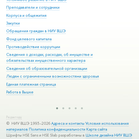
Преподаватели и сотрудники
При
Корпуса и общежития
Вы
Закупки
При
Обращения граждан в НИУ ВШЭ
Ас
Фонд целевого капитала
До
Противодействие коррупции
Цен
Сведения о доходах, расходах, об имуществе и
Би
обязательствах имущественного характера
Об
Сведения об образовательной организации
Обр
Людям с ограниченными возможностями здоровья
Единая платежная страница
Работа в Вышке
Редактору
© НИУ ВШЭ 1993–2026
Адреса и контакты
Условия использования
материалов
Политика конфиденциальности
Карта сайта
Шрифты HSE Sans и HSE Slab разработаны в
Школе дизайна НИУ ВШЭ