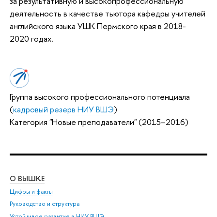
за результативную и высокопрофессиональную
деятельность в качестве тьютора кафедры учителей
английского языка УШК Пермского края в 2018-
2020 годах.
Группа высокого профессионального потенциала
(
кадровый резерв НИУ ВШЭ
)
Категория "Новые преподаватели" (2015–2016)
О ВЫШКЕ
ОБ
Цифры и факты
Ли
Руководство и структура
Дов
Устойчивое развитие в НИУ ВШЭ
Ол