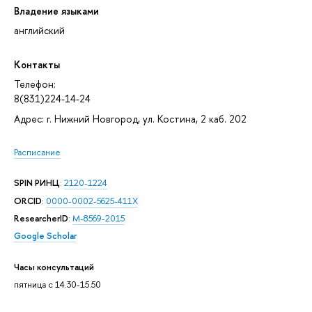
Владение языками
английский
Контакты
Телефон:
8(831)224-14-24
Адрес: г. Нижний Новгород, ул. Костина, 2 каб. 202
Расписание
SPIN РИНЦ
:
2120-1224
ORCID
:
0000-0002-5625-411X
ResearcherID
:
M-8569-2015
Google Scholar
Часы консультаций
пятница с 14.30-15.50