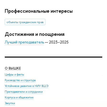
Профессиональные интересы
объекты гражданских прав
Достижения и поощрения
Лучший преподаватель
— 2023–2025
О ВЫШКЕ
ОБ
Цифры и факты
Ли
Руководство и структура
Дов
Устойчивое развитие в НИУ ВШЭ
Ол
Преподаватели и сотрудники
При
Корпуса и общежития
Вы
Закупки
При