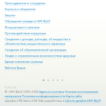
Преподаватели и сотрудники
При
Корпуса и общежития
Вы
Закупки
При
Обращения граждан в НИУ ВШЭ
Ас
Фонд целевого капитала
До
Противодействие коррупции
Цен
Сведения о доходах, расходах, об имуществе и
Би
обязательствах имущественного характера
Об
Сведения об образовательной организации
Обр
Людям с ограниченными возможностями здоровья
Единая платежная страница
Работа в Вышке
Редактору
© НИУ ВШЭ 1993–2026
Адреса и контакты
Условия использования
материалов
Политика конфиденциальности
Карта сайта
Шрифты HSE Sans и HSE Slab разработаны в
Школе дизайна НИУ ВШЭ