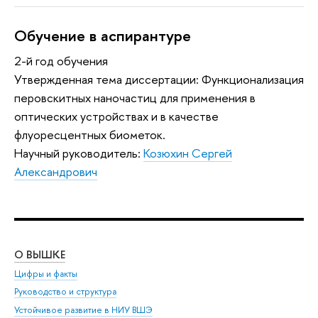
Обучение в аспирантуре
2-й год обучения
Утвержденная тема диссертации: Функционализация
перовскитных наночастиц для применения в
оптических устройствах и в качестве
флуоресцентных биометок.
Научный руководитель:
Козюхин Сергей
Александрович
О ВЫШКЕ
ОБ
Цифры и факты
Ли
Руководство и структура
Дов
Устойчивое развитие в НИУ ВШЭ
Ол