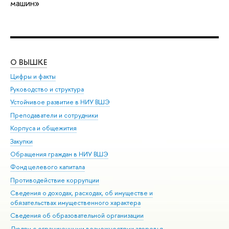
машин»
О ВЫШКЕ
ОБ
Цифры и факты
Ли
Руководство и структура
Дов
Устойчивое развитие в НИУ ВШЭ
Ол
Преподаватели и сотрудники
При
Корпуса и общежития
Вы
Закупки
При
Обращения граждан в НИУ ВШЭ
Ас
Фонд целевого капитала
До
Противодействие коррупции
Цен
Сведения о доходах, расходах, об имуществе и
Би
обязательствах имущественного характера
Об
Сведения об образовательной организации
Обр
Людям с ограниченными возможностями здоровья