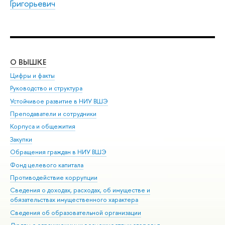
Григорьевич
О ВЫШКЕ
ОБ
Цифры и факты
Ли
Руководство и структура
Дов
Устойчивое развитие в НИУ ВШЭ
Ол
Преподаватели и сотрудники
При
Корпуса и общежития
Вы
Закупки
При
Обращения граждан в НИУ ВШЭ
Ас
Фонд целевого капитала
До
Противодействие коррупции
Цен
Сведения о доходах, расходах, об имуществе и
Би
обязательствах имущественного характера
Об
Сведения об образовательной организации
Обр