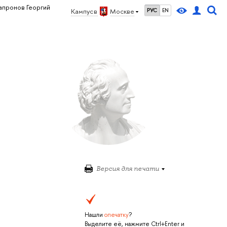
апронов Георгий
Кампус в
Москве
РУС
EN
Версия для печати
Нашли
опечатку
?
Выделите её, нажмите Ctrl+Enter и