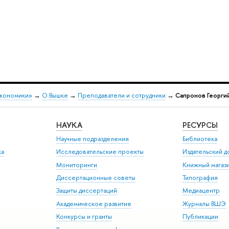
экономики»
→
О Вышке
→
Преподаватели и сотрудники
→
Сапронов Георги
НАУКА
РЕСУРСЫ
Научные подразделения
Библиотека
ка
Исследовательские проекты
Издательский 
Мониторинги
Книжный магаз
Диссертационные советы
Типография
Защиты диссертаций
Медиацентр
Академическое развитие
Журналы ВШЭ
Конкурсы и гранты
Публикации